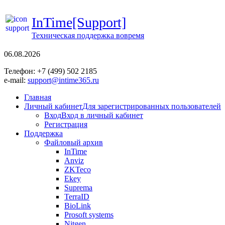
InTime[Support]
Техническая поддержка вовремя
06.08.2026
Телефон: +7 (499) 502 2185
e-mail:
support@intime365.ru
Главная
Личный кабинет
Для зарегистрированных пользователей
Вход
Вход в личный кабинет
Регистрация
Поддержка
Файловый архив
InTime
Anviz
ZKTeco
Ekey
Suprema
TerraID
BioLink
Prosoft systems
Nitgen