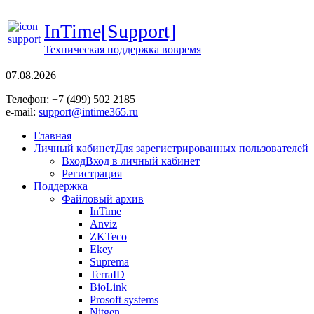
InTime[Support]
Техническая поддержка вовремя
07.08.2026
Телефон: +7 (499) 502 2185
e-mail:
support@intime365.ru
Главная
Личный кабинет
Для зарегистрированных пользователей
Вход
Вход в личный кабинет
Регистрация
Поддержка
Файловый архив
InTime
Anviz
ZKTeco
Ekey
Suprema
TerraID
BioLink
Prosoft systems
Nitgen